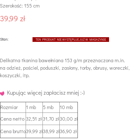
Szerokość: 155 cm
39,99 zł
Stan:
TEN PRODUKT NIE WYSTĘPUJE JUŻ W MAGAZYNIE
Delikatna tkanina bawełniana 153 g/m przeznaczona m.in.
na
odzież, pościel, poduszki, zasłony, torby, obrusy, woreczki,
koszyczki, itp.
Kupując więcej zapłacisz mniej :-)
Rozmiar
1 mb
5 mb
10 mb
Cena netto
32,51 zł
31,70 zł
30,00 zł
Cena brutto
39,99 zł
38,99 zł
36,90 zł